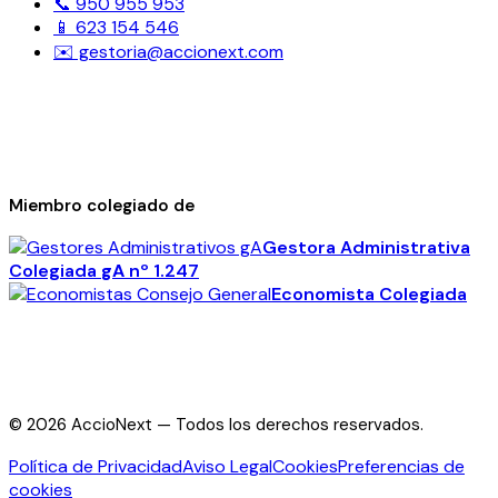
📞 950 955 953
📱 623 154 546
✉️ gestoria@accionext.com
Miembro colegiado de
Gestora Administrativa
Colegiada
gA
nº 1.247
Economista Colegiada
©
2026
AccioNext —
Todos los derechos reservados.
Política de Privacidad
Aviso Legal
Cookies
Preferencias de
cookies