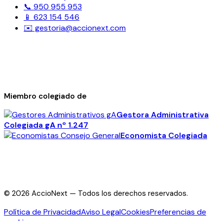
📞 950 955 953
📱 623 154 546
✉️ gestoria@accionext.com
Miembro colegiado de
Gestora Administrativa
Colegiada
gA
nº 1.247
Economista Colegiada
©
2026
AccioNext —
Todos los derechos reservados.
Política de Privacidad
Aviso Legal
Cookies
Preferencias de