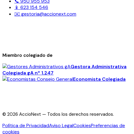
📞 950 955 953
📱 623 154 546
✉️ gestoria@accionext.com
Miembro colegiado de
Gestora Administrativa
Colegiada
gA
nº 1.247
Economista Colegiada
©
2026
AccioNext —
Todos los derechos reservados.
Política de Privacidad
Aviso Legal
Cookies
Preferencias de
cookies