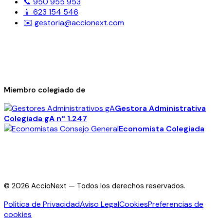
📞 950 955 953
📱 623 154 546
✉️ gestoria@accionext.com
Miembro colegiado de
Gestora Administrativa
Colegiada
gA
nº 1.247
Economista Colegiada
©
2026
AccioNext —
Todos los derechos reservados.
Política de Privacidad
Aviso Legal
Cookies
Preferencias de
cookies