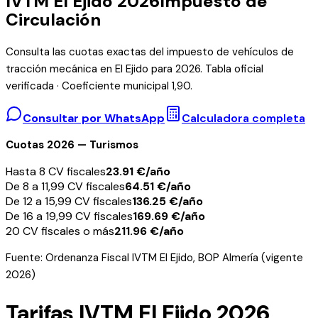
IVTM
El Ejido
2026
Impuesto de
Circulación
Consulta las cuotas exactas del impuesto de vehículos de
tracción mecánica en
El Ejido
para 2026. Tabla oficial
verificada · Coeficiente municipal
1,90
.
Consultar por WhatsApp
Calculadora completa
Cuotas 2026 — Turismos
Hasta 8 CV fiscales
23.91
€/año
De 8 a 11,99 CV fiscales
64.51
€/año
De 12 a 15,99 CV fiscales
136.25
€/año
De 16 a 19,99 CV fiscales
169.69
€/año
20 CV fiscales o más
211.96
€/año
Fuente:
Ordenanza Fiscal IVTM El Ejido, BOP Almería (vigente
2026)
Tarifas IVTM
El Ejido
2026