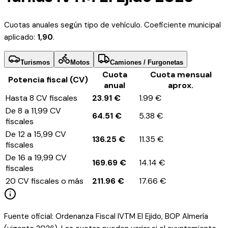
Cuotas anuales según tipo de vehículo. Coeficiente municipal
aplicado:
1,90
.
Turismos
Motos
Camiones / Furgonetas
Cuota
Cuota mensual
Potencia fiscal (CV)
anual
aprox.
Hasta 8 CV fiscales
23.91
€
1.99
€
De 8 a 11,99 CV
64.51
€
5.38
€
fiscales
De 12 a 15,99 CV
136.25
€
11.35
€
fiscales
De 16 a 19,99 CV
169.69
€
14.14
€
fiscales
20 CV fiscales o más
211.96
€
17.66
€
Fuente oficial:
Ordenanza Fiscal IVTM El Ejido, BOP Almería