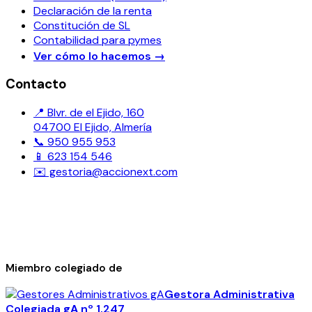
Declaración de la renta
Constitución de SL
Contabilidad para pymes
Ver cómo lo hacemos
→
Contacto
📍 Blvr. de el Ejido, 160
04700 El Ejido, Almería
📞 950 955 953
📱 623 154 546
✉️ gestoria@accionext.com
Miembro colegiado de
Gestora Administrativa
Colegiada
gA
nº 1.247