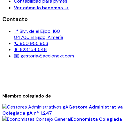
Contabilidad para pymes
Ver cómo lo hacemos
→
Contacto
📍 Blvr. de el Ejido, 160
04700 El Ejido, Almería
📞 950 955 953
📱 623 154 546
✉️ gestoria@accionext.com
Miembro colegiado de
Gestora Administrativa
Colegiada
gA
nº 1.247
Economista Colegiada