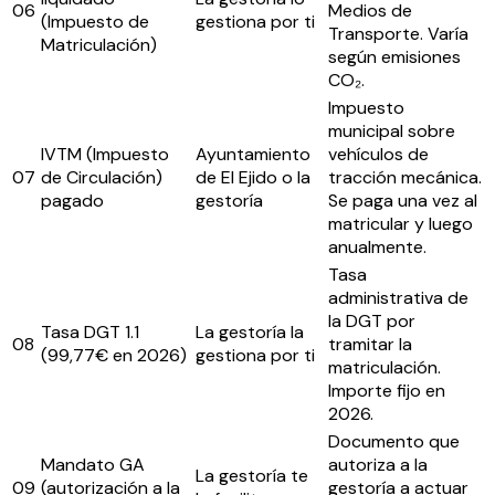
06
Medios de
(Impuesto de
gestiona por ti
Transporte. Varía
Matriculación)
según emisiones
CO₂.
Impuesto
municipal sobre
IVTM (Impuesto
Ayuntamiento
vehículos de
07
de Circulación)
de El Ejido o la
tracción mecánica.
pagado
gestoría
Se paga una vez al
matricular y luego
anualmente.
Tasa
administrativa de
la DGT por
Tasa DGT 1.1
La gestoría la
08
tramitar la
(99,77€ en 2026)
gestiona por ti
matriculación.
Importe fijo en
2026.
Documento que
Mandato GA
autoriza a la
La gestoría te
09
(autorización a la
gestoría a actuar