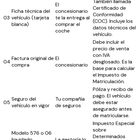
También llamada
El
Certificado de
Ficha técnica del
concesionario
Conformidad
03
vehículo (tarjeta
te la entrega al
(COC). Incluye los
blanca)
comprar el
datos técnicos del
coche
vehículo.
Debe incluir el
precio de venta
con IVA
Factura original de
El
04
desglosado. Es la
compra
concesionario
base para calcular
el Impuesto de
Matriculación.
Póliza y recibo de
pago. El vehículo
Seguro del
Tu compañía
05
debe estar
vehículo en vigor
de seguros
asegurado antes
de matricularse.
Impuesto Especial
sobre
Modelo 576 o 06
Determinados
liquidado
La gestoría lo