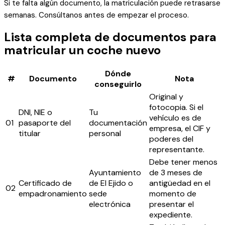
Si te falta algún documento, la matriculación puede retrasarse
semanas. Consúltanos antes de empezar el proceso.
Lista completa de documentos para
matricular un coche nuevo
Dónde
#
Documento
Nota
conseguirlo
Original y
fotocopia. Si el
DNI, NIE o
Tu
vehículo es de
01
pasaporte del
documentación
empresa, el CIF y
titular
personal
poderes del
representante.
Debe tener menos
Ayuntamiento
de 3 meses de
Certificado de
de El Ejido o
antigüedad en el
02
empadronamiento
sede
momento de
electrónica
presentar el
expediente.