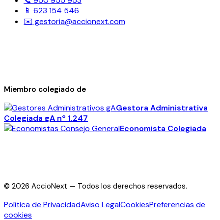
📞 950 955 953
📱 623 154 546
✉️ gestoria@accionext.com
Miembro colegiado de
Gestora Administrativa
Colegiada
gA
nº 1.247
Economista Colegiada
©
2026
AccioNext —
Todos los derechos reservados.
Política de Privacidad
Aviso Legal
Cookies
Preferencias de
cookies