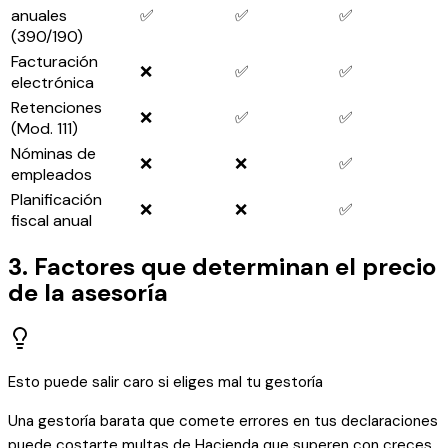
anuales
✅
✅
✅
(390/190)
Facturación
❌
✅
✅
electrónica
Retenciones
❌
✅
✅
(Mod. 111)
Nóminas de
❌
❌
✅
empleados
Planificación
❌
❌
✅
fiscal anual
3. Factores que determinan el precio
de la asesoría
Esto puede salir caro si eliges mal tu gestoría
Una gestoría barata que comete errores en tus declaraciones
puede costarte multas de Hacienda que superen con creces