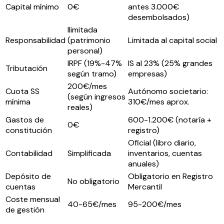
Capital mínimo
0€
antes 3.000€
desembolsados)
Ilimitada
Responsabilidad
(patrimonio
Limitada al capital social
personal)
IRPF (19%-47%
IS al 23% (25% grandes
Tributación
según tramo)
empresas)
200€/mes
Cuota SS
Autónomo societario:
(según ingresos
mínima
310€/mes aprox.
reales)
Gastos de
600-1.200€ (notaría +
0€
constitución
registro)
Oficial (libro diario,
Contabilidad
Simplificada
inventarios, cuentas
anuales)
Depósito de
Obligatorio en Registro
No obligatorio
cuentas
Mercantil
Coste mensual
40-65€/mes
95-200€/mes
de gestión