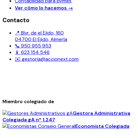
Contabilidad para pymes
Ver cómo lo hacemos
→
Contacto
📍 Blvr. de el Ejido, 160
04700 El Ejido, Almería
📞 950 955 953
📱 623 154 546
✉️ gestoria@accionext.com
Miembro colegiado de
Gestora Administrativa
Colegiada
gA
nº 1.247
Economista Colegiada